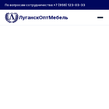
По вопросам сотрудничества:
+7 (959) 123-03-33
ЛуганскОптМебель
Прямые поставки
мебели
от лучших фабрик
России
ЛуганскОптМебель - надежный
оптовый поставщик мебели с
собственной логистикой и